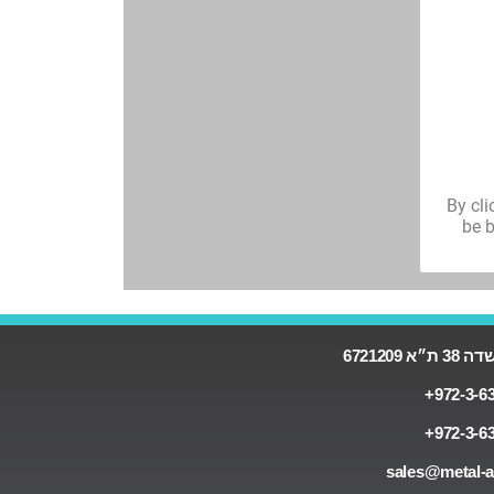
״א 6721209
972-3-63
972-3-63
sales@metal-ad