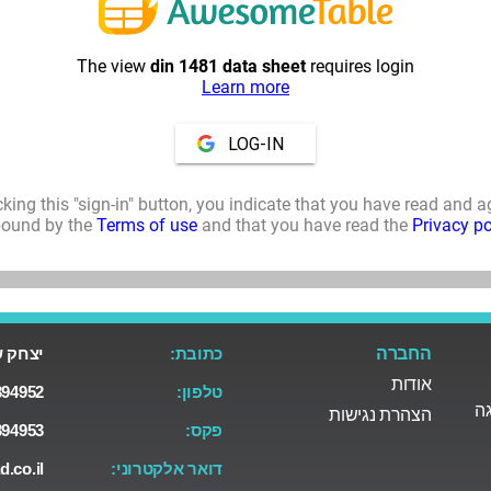
החברה
כתובת:
יצחק שדה 38 ת
אודות
טלפון:
94952+
גה
הצהרת נגישות
פקס:
94953+
דואר אלקטרוני:
.co.il