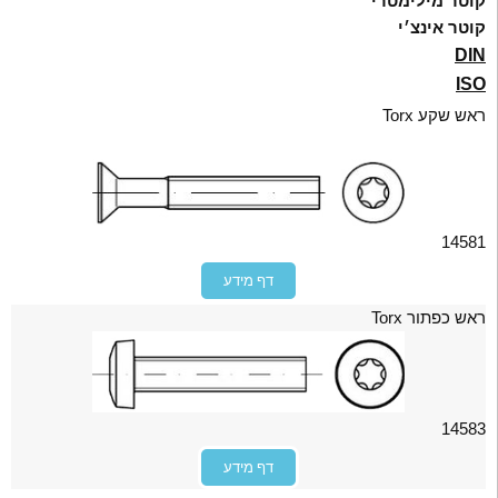
וטר מילימטרי
וטר אינצ׳י
DI
IS
ש שקע Torx
1458
דף מידע
ש כפתור Torx
1458
דף מידע